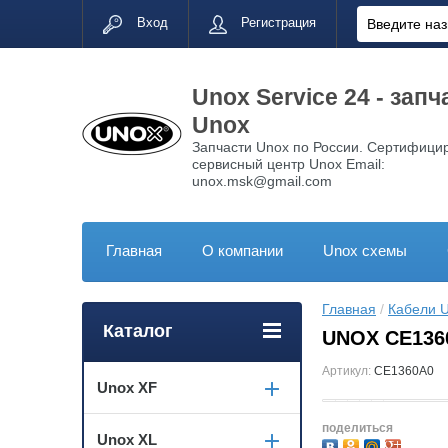
Вход
Регистрация
Unox Service 24 - запч
Unox
Запчасти Unox по России. Сертифици
сервисный центр Unox Email:
unox.msk@gmail.com
Главная
О компании
Unox схемы
Главная
 / 
Кабели 
Каталог
UNOX CE136
Артикул:
CE1360A0
Unox XF
поделиться
Unox XL