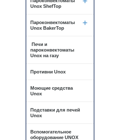
Пароконвектоматы
Unox ShefTop
Пароконвектоматы
Unox BakerTop
Печи и
пароконвектоматы
Unox на газу
Противни Unox
Моющие средства
Unox
Подставки для печей
Unox
Вспомогательное
оборудование UNOX