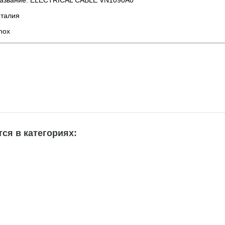
название: ELECTRICAL CABLE VN1090A0
Италия
nox
ся в категориях: