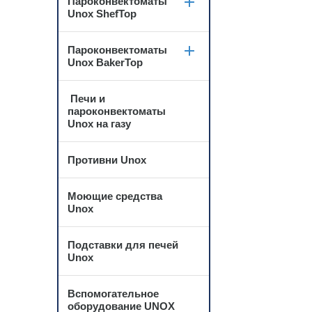
Пароконвектоматы
Unox ShefTop
Пароконвектоматы
Unox BakerTop
Печи и
пароконвектоматы
Unox на газу
Противни Unox
Моющие средства
Unox
Подставки для печей
Unox
Вспомогательное
оборудование UNOX