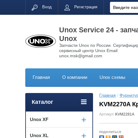
Вход
Регистрация
Unox Service 24 - запч
Unox
Запчасти Unox по России. Сертифици
сервисный центр Unox Email:
unox.msk@gmail.com
Главная
О компании
Unox схемы
Главная
 / 
Фурниту
Каталог
KVM2270A К
Артикул:
KVM2281A
Unox XF
поделиться
Unox XL