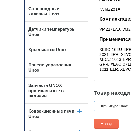
Соленоидные
KVM2281A
клапаны Unox
Комплектация
Датчики температуры
VM2271A0, VM2
Unox
Применяется
Крыльчатки Unox
XEBC-16EU-EPR
2021-EPR, XEVC
XECC-1013-EPR
GPR, XEVC-071
Панели управления
1011-E1R, XEVC
Unox
Запчасти UNOX
оригинальные в
Товар находит
наличии
Фурнитура Unox
Конвекционные печи
Unox
Назад