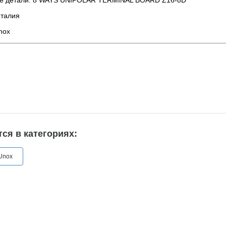
ие детали: 8 WAYS UNIPOLAR TERMINAL BOARD Z16-8D
Италия
nox
ся в категориях:
Unox