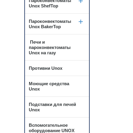
Пароконвектоматы
Unox ShefTop
Пароконвектоматы
Unox BakerTop
Печи и
пароконвектоматы
Unox на газу
Противни Unox
Моющие средства
Unox
Подставки для печей
Unox
Вспомогательное
оборудование UNOX