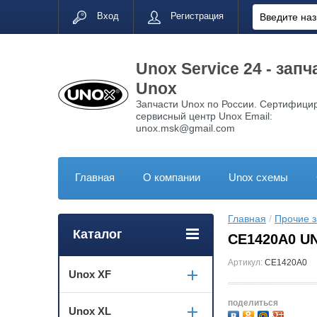
Вход
Регистрация
Unox Service 24 - запч
Unox
Запчасти Unox по России. Сертифици
сервисный центр Unox Email:
unox.msk@gmail.com
Главная
О компании
Unox схемы
Главная
 / 
Прочие з
Каталог
CE1420A0 UN
Артикул:
CE1420A0
Unox XF
поделиться
Unox XL